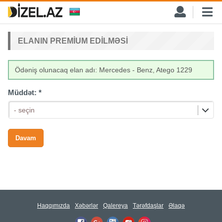
ELANIN PREMIUM EDILMƏSI
Ödəniş olunacaq elan adı: Mercedes - Benz, Atego 1229
Müddət:
*
- seçin
Haqqımızda
Xəbərlər
Qalereya
Tərəfdaşlar
Əlaqə