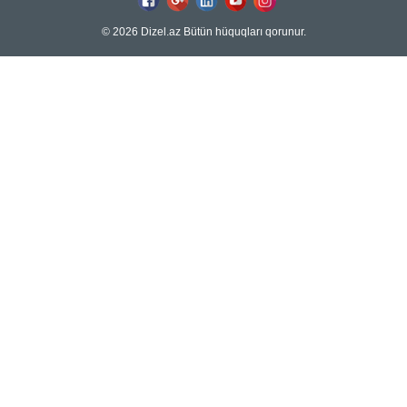
© 2026 Dizel.az Bütün hüquqları qorunur.