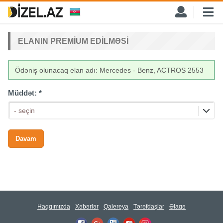
ELANIN PREMIUM EDILMƏSI
Ödəniş olunacaq elan adı: Mercedes - Benz, ACTROS 2553
Müddət:
*
- seçin
Haqqımızda
Xəbərlər
Qalereya
Tərəfdaşlar
Əlaqə