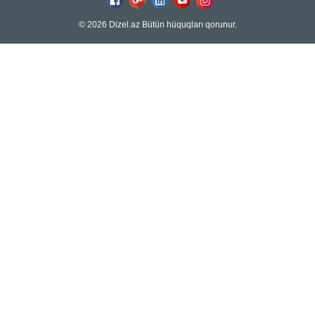
© 2026 Dizel.az Bütün hüquqları qorunur.