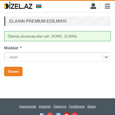
ELANIN PREMIUM EDILMƏSI
Ödəniş olunacaq elan adı: XCMG, ZL50GL
Müddət:
*
- seçin
Haqqımızda
Xəbərlər
Qalereya
Tərəfdaşlar
Əlaqə