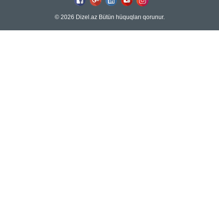
© 2026 Dizel.az Bütün hüquqları qorunur.