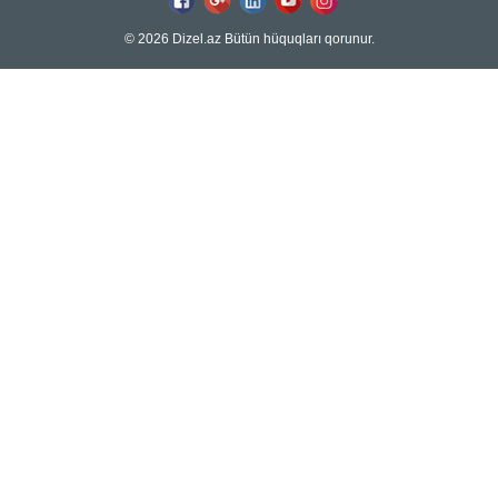
© 2026 Dizel.az Bütün hüquqları qorunur.