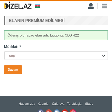
ELANIN PREMIUM EDILMƏSI
Ödəniş olunacaq elan adı: Liugong, CLG 422
Müddət:
*
- seçin
Haqqımızda
Xəbərlər
Qalereya
Tərəfdaşlar
Əlaqə