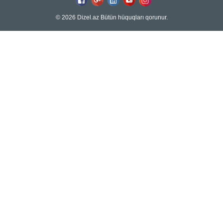
© 2026 Dizel.az Bütün hüquqları qorunur.