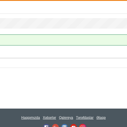
Haqqımızda
Xəbərlər
Qalereya
Tərəfdaşlar
Əlaqə