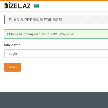
ELANIN PREMIUM EDILMƏSI
Ödəniş olunacaq elan adı: SANY, SY412C-8
Müddət:
*
- seçin