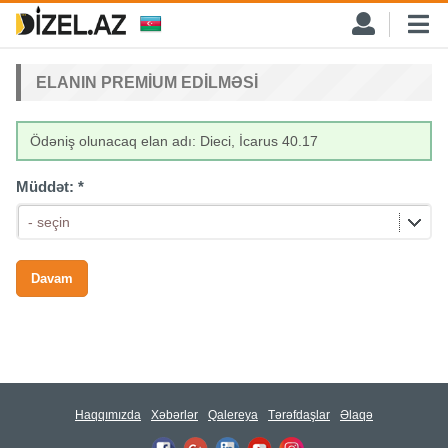
ELANIN PREMIUM EDILMƏSI
Ödəniş olunacaq elan adı: Dieci, İcarus 40.17
Müddət:
*
- seçin
Haqqımızda
Xəbərlər
Qalereya
Tərəfdaşlar
Əlaqə