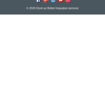
© 2026 Dizel.az Bütün hüquqları qorunur.