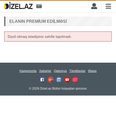
ELANIN PREMIUM EDILMƏSI
Daxil olmaq istədiyiniz səhifə tapılmadı.
Haqqımızda
Xəbərlər
Qalereya
Tərəfdaşlar
Əlaqə
© 2026 Dizel.az Bütün hüquqları qorunur.