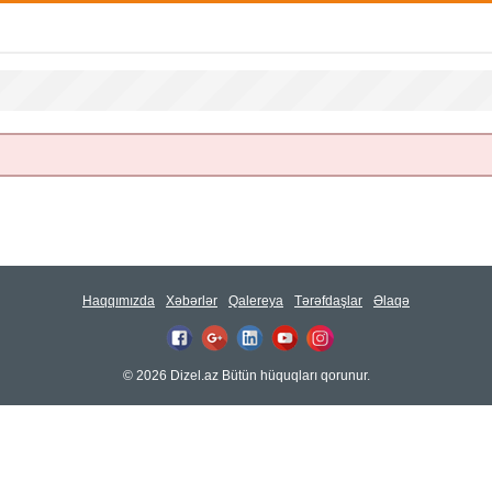
Haqqımızda
Xəbərlər
Qalereya
Tərəfdaşlar
Əlaqə
© 2026 Dizel.az Bütün hüquqları qorunur.