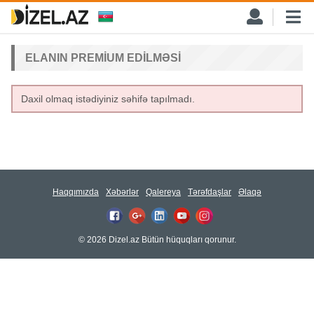
ELANIN PREMIUM EDILMƏSI
Daxil olmaq istədiyiniz səhifə tapılmadı.
Haqqımızda
Xəbərlər
Qalereya
Tərəfdaşlar
Əlaqə
© 2026 Dizel.az Bütün hüquqları qorunur.