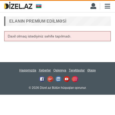
ELANIN PREMIUM EDILMƏSI
Daxil olmaq istədiyiniz səhifə tapılmadı.
Haqqımızda
Xəbərlər
Qalereya
Tərəfdaşlar
Əlaqə
© 2026 Dizel.az Bütün hüquqları qorunur.