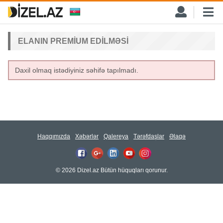
ELANIN PREMIUM EDILMƏSI
Daxil olmaq istədiyiniz səhifə tapılmadı.
Haqqımızda
Xəbərlər
Qalereya
Tərəfdaşlar
Əlaqə
© 2026 Dizel.az Bütün hüquqları qorunur.