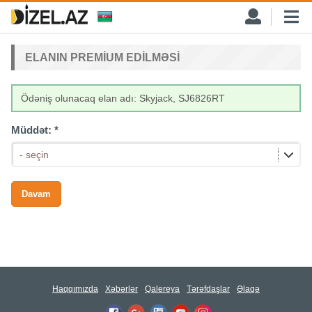
ELANIN PREMIUM EDILMƏSI
Ödəniş olunacaq elan adı: Skyjack, SJ6826RT
Müddət:
*
- seçin
Haqqımızda
Xəbərlər
Qalereya
Tərəfdaşlar
Əlaqə