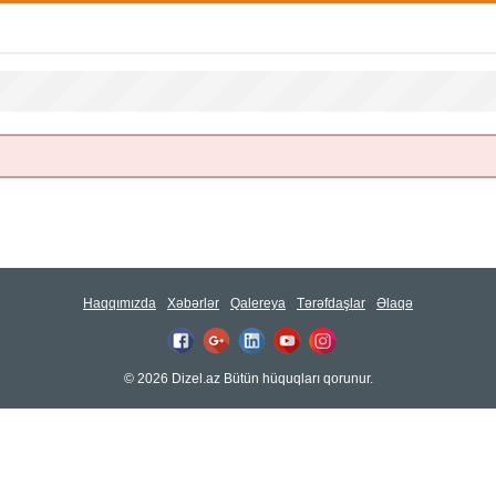
Haqqımızda
Xəbərlər
Qalereya
Tərəfdaşlar
Əlaqə
© 2026 Dizel.az Bütün hüquqları qorunur.