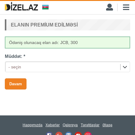
ELANIN PREMIUM EDILMƏSI
Ödəniş olunacaq elan adı: JCB, 300
Müddət:
*
- seçin
Haqqımızda
Xəbərlər
Qalereya
Tərəfdaşlar
Əlaqə