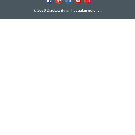
© 2026 Dizel.az Bütün hüquqları qorunur.