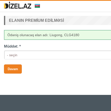
ELANIN PREMIUM EDILMƏSI
Ödəniş olunacaq elan adı: Liugong, CLG4180
Müddət:
*
- seçin