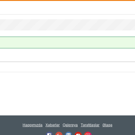
Haqqımızda
Xəbərlər
Qalereya
Tərəfdaşlar
Əlaqə