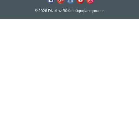
© 2026 Dizel.az Bütün hüquqları qorunur.