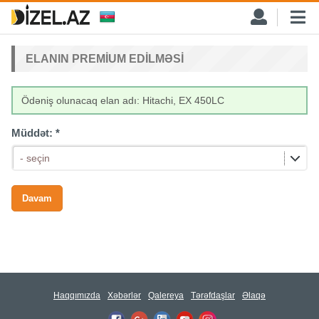
ELANIN PREMIUM EDILMƏSI
Ödəniş olunacaq elan adı: Hitachi, EX 450LC
Müddət:
*
- seçin
Haqqımızda
Xəbərlər
Qalereya
Tərəfdaşlar
Əlaqə