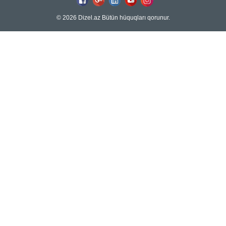
© 2026 Dizel.az Bütün hüquqları qorunur.