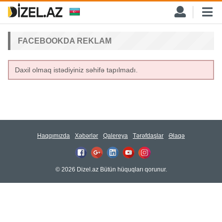
FACEBOOKDA REKLAM
Daxil olmaq istədiyiniz səhifə tapılmadı.
Haqqımızda
Xəbərlər
Qalereya
Tərəfdaşlar
Əlaqə
© 2026 Dizel.az Bütün hüquqları qorunur.