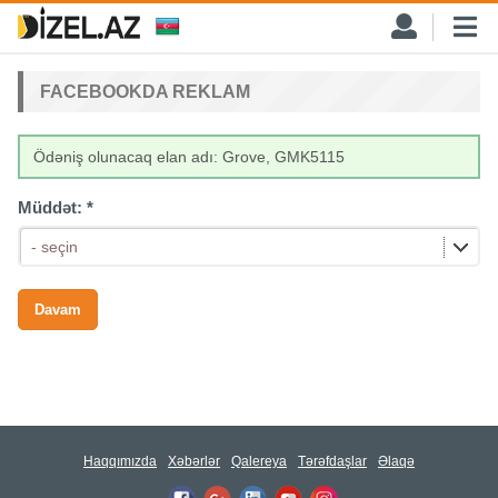
FACEBOOKDA REKLAM
Ödəniş olunacaq elan adı: Grove, GMK5115
Müddət:
*
- seçin
Haqqımızda
Xəbərlər
Qalereya
Tərəfdaşlar
Əlaqə