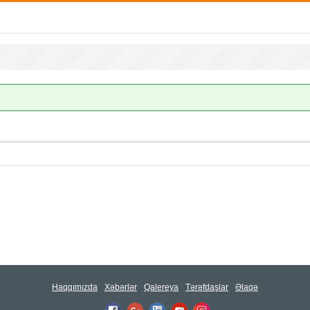
Haqqımızda
Xəbərlər
Qalereya
Tərəfdaşlar
Əlaqə