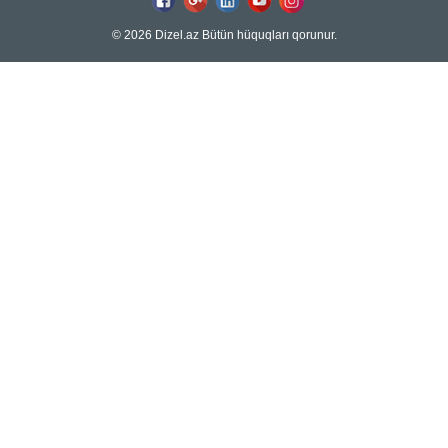
© 2026 Dizel.az Bütün hüquqları qorunur.