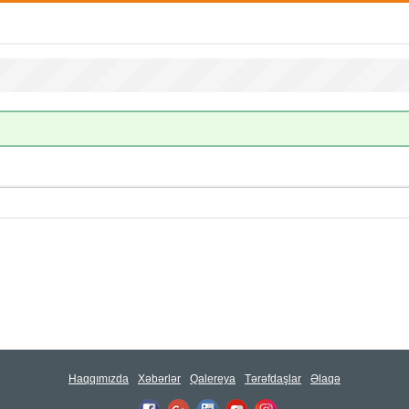
Haqqımızda
Xəbərlər
Qalereya
Tərəfdaşlar
Əlaqə