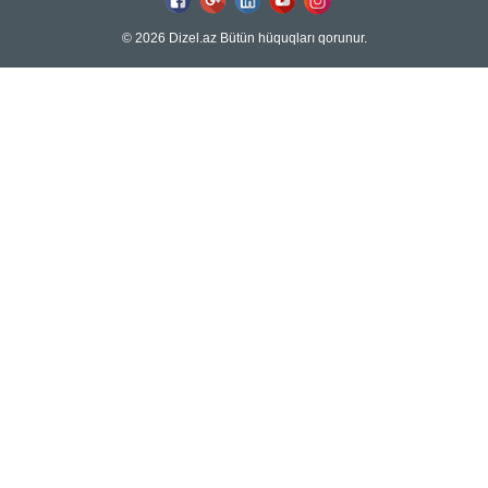
© 2026 Dizel.az Bütün hüquqları qorunur.