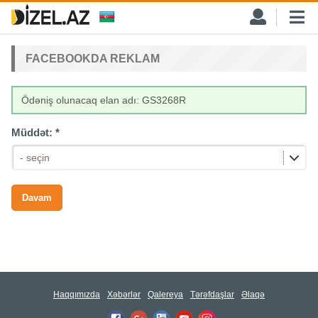
FACEBOOKDA REKLAM
Ödəniş olunacaq elan adı: GS3268R
Müddət:
*
- seçin
Haqqımızda
Xəbərlər
Qalereya
Tərəfdaşlar
Əlaqə