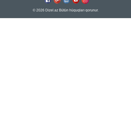
© 2026 Dizel.az Bütün hüquqları qorunur.