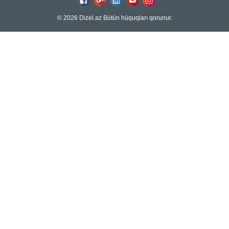
© 2026 Dizel.az Bütün hüquqları qorunur.