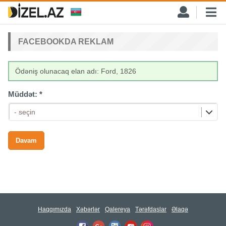
FACEBOOKDA REKLAM
Ödəniş olunacaq elan adı: Ford, 1826
Müddət:
*
- seçin
Haqqımızda
Xəbərlər
Qalereya
Tərəfdaşlar
Əlaqə