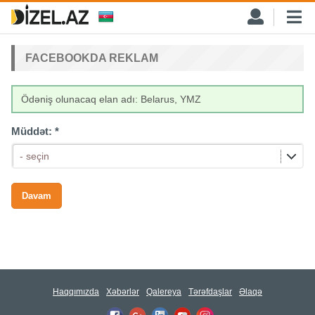
FACEBOOKDA REKLAM
Ödəniş olunacaq elan adı: Belarus, YMZ
Müddət:
*
- seçin
Haqqımızda
Xəbərlər
Qalereya
Tərəfdaşlar
Əlaqə