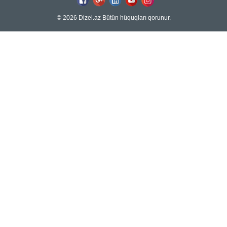
© 2026 Dizel.az Bütün hüquqları qorunur.