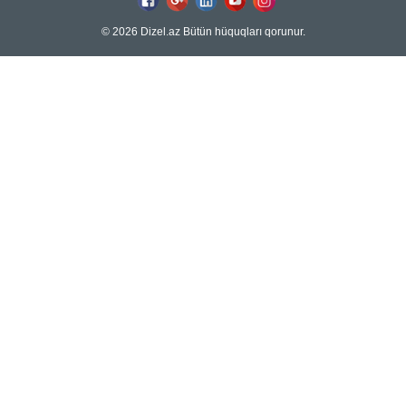
© 2026 Dizel.az Bütün hüquqları qorunur.