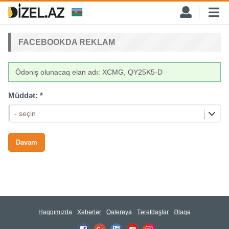
FACEBOOKDA REKLAM
Ödəniş olunacaq elan adı: XCMG, QY25K5-D
Müddət:
*
- seçin
Haqqımızda
Xəbərlər
Qalereya
Tərəfdaşlar
Əlaqə