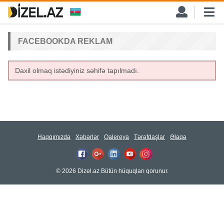
FACEBOOKDA REKLAM
Daxil olmaq istədiyiniz səhifə tapılmadı.
Haqqımızda
Xəbərlər
Qalereya
Tərəfdaşlar
Əlaqə
© 2026 Dizel.az Bütün hüquqları qorunur.