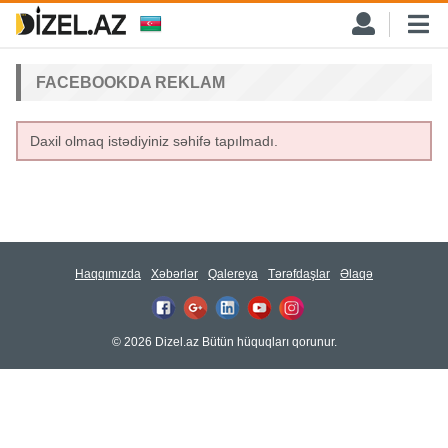
FACEBOOKDA REKLAM
Daxil olmaq istədiyiniz səhifə tapılmadı.
Haqqımızda
Xəbərlər
Qalereya
Tərəfdaşlar
Əlaqə
© 2026 Dizel.az Bütün hüquqları qorunur.