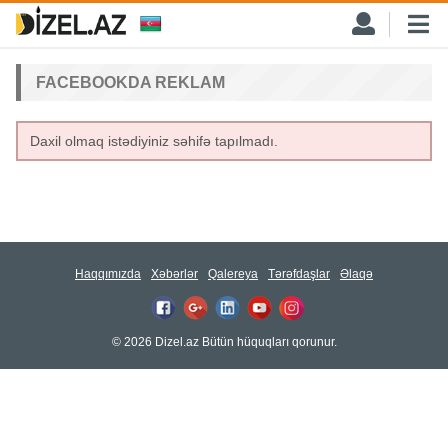
FACEBOOKDA REKLAM
Daxil olmaq istədiyiniz səhifə tapılmadı.
Haqqımızda
Xəbərlər
Qalereya
Tərəfdaşlar
Əlaqə
© 2026 Dizel.az Bütün hüquqları qorunur.