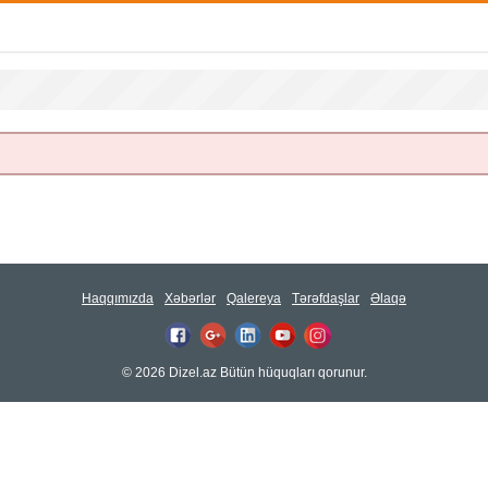
Haqqımızda
Xəbərlər
Qalereya
Tərəfdaşlar
Əlaqə
© 2026 Dizel.az Bütün hüquqları qorunur.