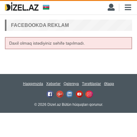
FACEBOOKDA REKLAM
Daxil olmaq istədiyiniz səhifə tapılmadı.
Haqqımızda
Xəbərlər
Qalereya
Tərəfdaşlar
Əlaqə
© 2026 Dizel.az Bütün hüquqları qorunur.