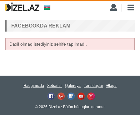
FACEBOOKDA REKLAM
Daxil olmaq istədiyiniz səhifə tapılmadı.
Haqqımızda
Xəbərlər
Qalereya
Tərəfdaşlar
Əlaqə
© 2026 Dizel.az Bütün hüquqları qorunur.