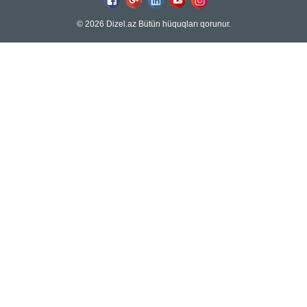
© 2026 Dizel.az Bütün hüquqları qorunur.