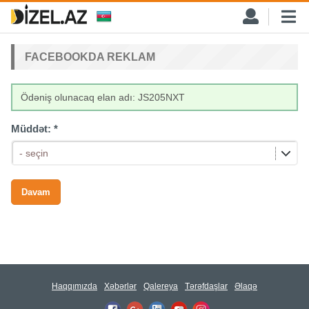
FACEBOOKDA REKLAM
Ödəniş olunacaq elan adı: JS205NXT
Müddət:
*
- seçin
Haqqımızda
Xəbərlər
Qalereya
Tərəfdaşlar
Əlaqə