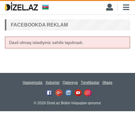
FACEBOOKDA REKLAM
Daxil olmaq istədiyiniz səhifə tapılmadı.
Haqqımızda
Xəbərlər
Qalereya
Tərəfdaşlar
Əlaqə
© 2026 Dizel.az Bütün hüquqları qorunur.