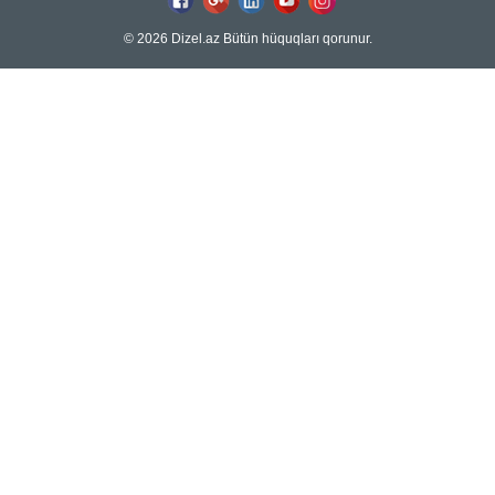
© 2026 Dizel.az Bütün hüquqları qorunur.