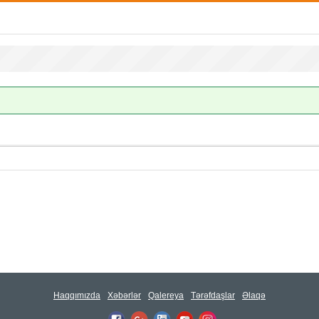
Haqqımızda
Xəbərlər
Qalereya
Tərəfdaşlar
Əlaqə