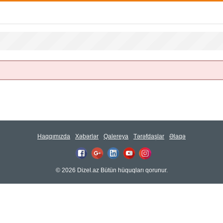
Haqqımızda
Xəbərlər
Qalereya
Tərəfdaşlar
Əlaqə
© 2026 Dizel.az Bütün hüquqları qorunur.