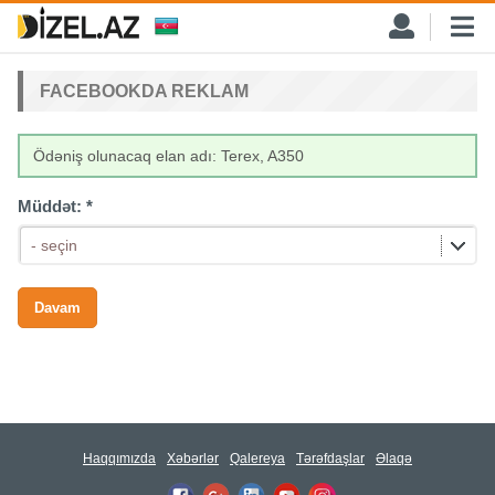
FACEBOOKDA REKLAM
Ödəniş olunacaq elan adı: Terex, A350
Müddət:
*
- seçin
Haqqımızda
Xəbərlər
Qalereya
Tərəfdaşlar
Əlaqə