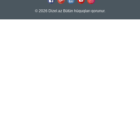
© 2026 Dizel.az Bütün hüquqları qorunur.