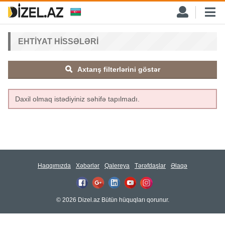
EHTIYAT HISSƏLƏRI
Axtarış filterlərini göstər
Daxil olmaq istədiyiniz səhifə tapılmadı.
Haqqımızda
Xəbərlər
Qalereya
Tərəfdaşlar
Əlaqə
© 2026 Dizel.az Bütün hüquqları qorunur.