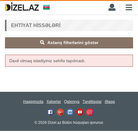
EHTIYAT HISSƏLƏRI
Axtarış filterlərini göstər
Daxil olmaq istədiyiniz səhifə tapılmadı.
Haqqımızda
Xəbərlər
Qalereya
Tərəfdaşlar
Əlaqə
© 2026 Dizel.az Bütün hüquqları qorunur.