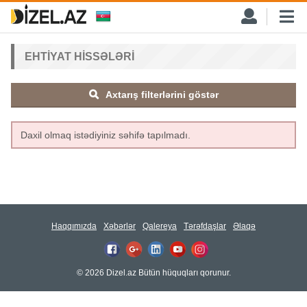
EHTIYAT HISSƏLƏRI
Axtarış filterlərini göstər
Daxil olmaq istədiyiniz səhifə tapılmadı.
Haqqımızda
Xəbərlər
Qalereya
Tərəfdaşlar
Əlaqə
© 2026 Dizel.az Bütün hüquqları qorunur.