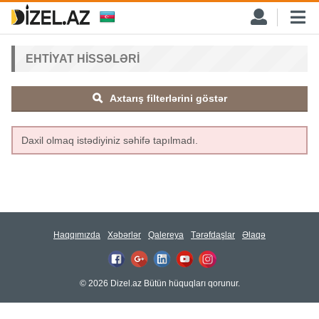
EHTIYAT HISSƏLƏRI
Axtarış filterlərini göstər
Daxil olmaq istədiyiniz səhifə tapılmadı.
Haqqımızda
Xəbərlər
Qalereya
Tərəfdaşlar
Əlaqə
© 2026 Dizel.az Bütün hüquqları qorunur.