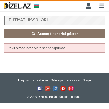
EHTIYAT HISSƏLƏRI
Axtarış filterlərini göstər
Daxil olmaq istədiyiniz səhifə tapılmadı.
Haqqımızda
Xəbərlər
Qalereya
Tərəfdaşlar
Əlaqə
© 2026 Dizel.az Bütün hüquqları qorunur.