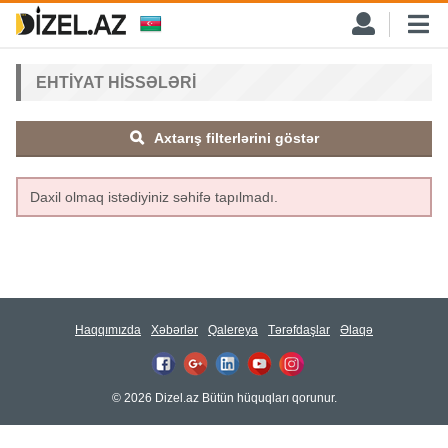
EHTIYAT HISSƏLƏRI
Axtarış filterlərini göstər
Daxil olmaq istədiyiniz səhifə tapılmadı.
Haqqımızda
Xəbərlər
Qalereya
Tərəfdaşlar
Əlaqə
© 2026 Dizel.az Bütün hüquqları qorunur.