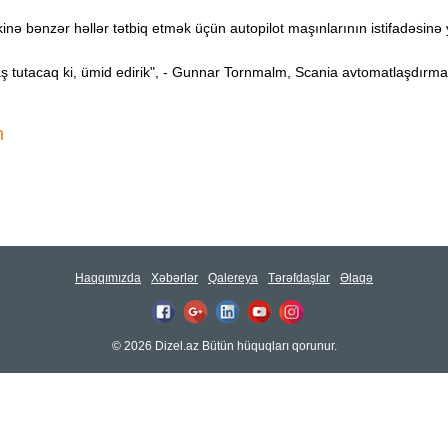
kinə bənzər həllər tətbiq etmək üçün autopilot maşınlarının istifadəsinə 
baş tutacaq ki, ümid edirik", - Gunnar Tornmalm, Scania avtomatlaşdırma
n
Haqqımızda
Xəbərlər
Qalereya
Tərəfdaşlar
Əlaqə
© 2026 Dizel.az Bütün hüquqları qorunur.