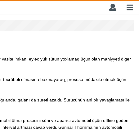
r vasitə imkanı əyləc yük sütun yoxlamaq üçün olan mahiyyəti digər
ücülər təcrübəli olmasına baxmayaraq, prosesə müdaxilə etmək üçün
ğı anda, qalanı da sürəti azaldı. Sürücünün ani bir yavaşlaması ilə
bil ötmə prosesini süni və aparıcı avtomobil üçün offline gedən
ında interval artması cavab verdi. Gunnar Thornmalmın avtomobili