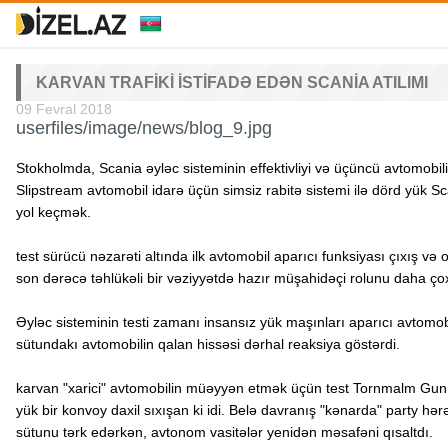
KARVAN TRAFIKI ISTIFADƏ EDƏN SCANIA ATILIMI
09 Fevral 2018
userfiles/image/news/blog_9.jpg
Stokholmda, Scania əyləc sisteminin effektivliyi və üçüncü avtomobili
Slipstream avtomobil idarə üçün simsiz rabitə sistemi ilə dörd yük 
yol keçmək.
test sürücü nəzarəti altında ilk avtomobil aparıcı funksiyası çıxış 
son dərəcə təhlükəli bir vəziyyətdə hazır müşahidəçi rolunu daha çox 
Əyləc sisteminin testi zamanı insansız yük maşınları aparıcı avtomobi
sütundakı avtomobilin qalan hissəsi dərhal reaksiya göstərdi.
karvan "xarici" avtomobilin müəyyən etmək üçün test Tornmalm Gunn
yük bir konvoy daxil sıxışan ki idi. Belə davranış "kənarda" party hə
sütunu tərk edərkən, avtonom vasitələr yenidən məsafəni qısaltdı.