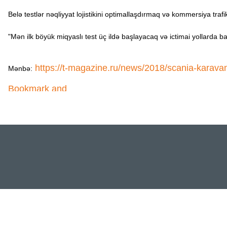
Belə testlər nəqliyyat lojistikini optimallaşdırmaq və kommersiya trafi
"Mən ilk böyük miqyaslı test üç ildə başlayacaq və ictimai yollarda 
https://t-magazine.ru/news/2018/scania-karava
Mənbə: