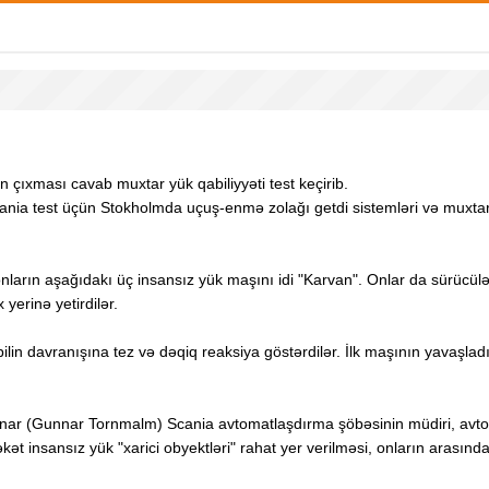
n çıxması cavab muxtar yük qabiliyyəti test keçirib.
Scania test üçün Stokholmda uçuş-enmə zolağı getdi sistemləri və muxta
və onların aşağıdakı üç insansız yük maşını idi "Karvan". Onlar da sür
yerinə yetirdilər.
lin davranışına tez və dəqiq reaksiya göstərdilər. İlk maşının yavaşladı
ar (Gunnar Tornmalm) Scania avtomatlaşdırma şöbəsinin müdiri, avtomo
rəkət insansız yük "xarici obyektləri" rahat yer verilməsi, onların aras