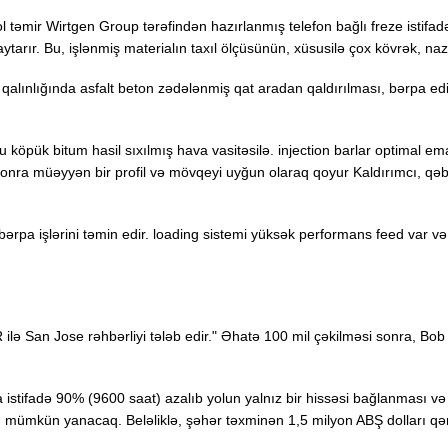
ol təmir Wirtgen Group tərəfindən hazırlanmış telefon bağlı freze istif
tarır. Bu, işlənmiş materialın taxıl ölçüsünün, xüsusilə çox kövrək, naz
alınlığında asfalt beton zədələnmiş qat aradan qaldırılması, bərpa edil
n bu köpük bitum hasil sıxılmış hava vasitəsilə. injection barlar optimal
ra müəyyən bir profil və mövqeyi uyğun olaraq qoyur Kaldırımcı, qəbul
rpa işlərini təmin edir. loading sistemi yüksək performans feed var və
ilə San Jose rəhbərliyi tələb edir." Əhatə 100 mil çəkilməsi sonra, Bob 
 istifadə 90% (9600 saat) azalıb yolun yalnız bir hissəsi bağlanması və
n mümkün yanacaq. Beləliklə, şəhər təxminən 1,5 milyon ABŞ dolları qən