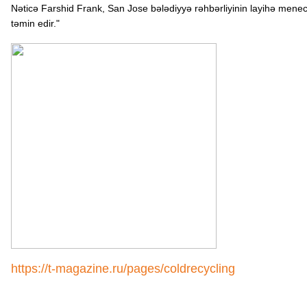
Nəticə Farshid Frank, San Jose bələdiyyə rəhbərliyinin layihə menecer
təmin edir."
https://t-magazine.ru/pages/coldrecycling