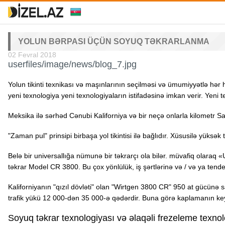
YOLUN BƏRPASI ÜÇÜN SOYUQ TƏKRARLANMA
02 Fevral 2018
userfiles/image/news/blog_7.jpg
Yolun tikinti texnikası və maşınlarının seçilməsi və ümumiyyətlə hər
yeni texnologiya yeni texnologiyaların istifadəsinə imkan verir. Yeni 
Meksika ilə sərhəd Cənubi Kaliforniya və bir neçə onlarla kilometr 
"Zaman pul" prinsipi birbaşa yol tikintisi ilə bağlıdır. Xüsusilə yüksə
Belə bir universallığa nümunə bir təkrarçı ola bilər. müvafiq olaraq
təkrar Model CR 3800. Bu çox yönlülük, iş şərtlərinə və / və ya tende
Kaliforniyanın "qızıl dövləti" olan "Wirtgen 3800 CR" 950 at gücünə 
trafik yükü 12 000-dən 35 000-ə qədərdir. Buna görə kaplamanın keyfiy
Soyuq təkrar texnologiyası və əlaqəli frezeleme texnol