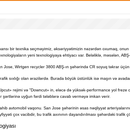
 hansı bir texnika seçməyimiz, əksəriyyətimizin nəzərdən oxumaq, onun 
texnologiyaların yeni texnologiyaya ehtiyacı var. Beləliklə, məsələn, ABŞ
San Jose, Wirtgen recycler 3800 ABŞ-ın şəhərində CR soyuq təkrar üçün 
k trafik sıxlığı olan ərazilərdə. Burada böyük üstünlük isə maşın və avada
 «Upcut» rejimi və "Downcut» in, eləcə də yüksək-performance yol freze o
r şərtlərinə uyğun fərdi tələblərə cavab verməyə imkan verir.
sahib avtomobil vaqonu. San Jose şəhərinin əsas nəqliyyat arteriyaları
yəti çox vacibdir, bu trafik axınının dayandırılması şəhərdəki trafik çö
ogiyası