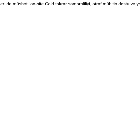
i də müsbət "on-site Cold təkrar səmərəliliyi, ətraf mühitin dostu və yol