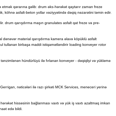
adə etmək qərarına gəlib: drum əks-hərəkət qaytarır zaman freze
ik, köhnə asfalt-beton yollar vəziyyətində dəqiq nəzarətini təmin edir.
ir. drum qarışdırma maşın granulates asfalt qat freze və pre-
 emal dənəvər material qarışdırma kamera əlavə köpüklü asfalt
 tullanan birbaşa maddi istiqamətləndirir loading konveyer rotor
 tənzimlənən hündürlüyü ilə fırlanan konveyer - dəqiqliyi və yükləmə
Gerrigan, nəticələri ilə razı şirkəti MCK Services, meneceri yerinə
 hərəkət hissəsinin bağlanması vaxtı və yük iş vaxtı azaltmaq imkan
aət edə bildi.