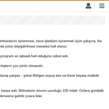
imkanlarını öyrənməsi, necə işlədiyini öyrənmək üçün çalışırıq. Axı
-da yolun dəyişdirilməsi məsələsi həll olunur.
proqram ən iqtisadi həll olduğunu sübut edir.
nlıqların çox yönlü olmasıdır.
laraq çalışan - şirkət Wirtgen soyuq əks-və-freze həyata malikdir
nı bərpa edir. Bölmələrin ümumi uzunluğu 100 mildir. Onlara gündəlik
kməsinə gətirib çıxara bilər.