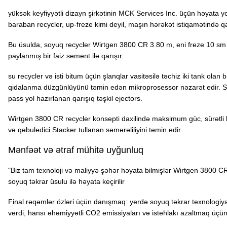
yüksək keyfiyyətli dizayn şirkətinin MCK Services Inc. üçün həyata y
baraban recycler, up-freze kimi deyil, maşın hərəkət istiqamətində qay
Bu üsulda, soyuq recycler Wirtgen 3800 CR 3.80 m, eni freze 10 sm q
paylanmış bir faiz sement ilə qarışır.
su recycler və isti bitum üçün şlanqlar vasitəsilə təchiz iki tank ola
qidalanma düzgünlüyünü təmin edən mikroprosessor nəzarət edir. Son
pass yol hazırlanan qarışıq təşkil ejectors.
Wirtgen 3800 CR recycler konsepti daxilində maksimum güc, sürətli bə
və qəbuledici Stacker tullanan səmərəliliyini təmin edir.
Mənfəət və ətraf mühitə uyğunluq
"Biz tam texnoloji və maliyyə şəhər həyata bilmişlər Wirtgen 3800 CR 
soyuq təkrar üsulu ilə həyata keçirilir
Final rəqəmlər özləri üçün danışmaq: yerdə soyuq təkrar texnologiya
verdi, hansı əhəmiyyətli CO2 emissiyaları və istehlakı azaltmaq üçü