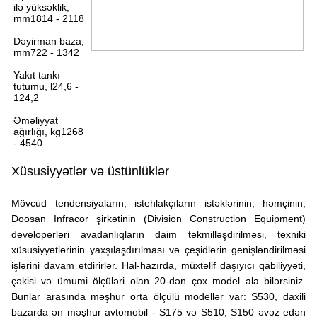
ilə yüksəklik,
mm1814 - 2118
Dəyirman baza,
mm722 - 1342
Yakıt tankı
tutumu, l24,6 -
124,2
Əməliyyat
ağırlığı, kg1268
- 4540
Xüsusiyyətlər və üstünlüklər
Mövcud tendensiyaların, istehlakçıların istəklərinin, həmçinin,
Doosan Infracor şirkətinin (Division Construction Equipment)
developerləri avadanlıqların daim təkmilləşdirilməsi, texniki
xüsusiyyətlərinin yaxşılaşdırılması və çeşidlərin genişləndirilməsi
işlərini davam etdirirlər. Hal-hazırda, müxtəlif daşıyıcı qabiliyyəti,
çəkisi və ümumi ölçüləri olan 20-dən çox model ala bilərsiniz.
Bunlar arasında məşhur orta ölçülü modellər var: S530, daxili
bazarda ən məşhur avtomobil - S175 və S510, S150 əvəz edən