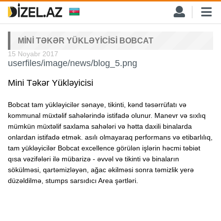
MINI TƏKƏR YÜKLƏYICISI BOBCAT
15 Noyabr 2017
userfiles/image/news/blog_5.png
Mini Təkər Yükləyicisi
Bobcat tam yükləyicilər sənaye, tikinti, kənd təsərrüfatı və
kommunal müxtəlif sahələrində istifadə olunur. Manevr və sıxlıq
mümkün müxtəlif saxlama sahələri və hətta daxili binalarda
onlardan istifadə etmək. asılı olmayaraq performans və etibarlılıq,
tam yükləyicilər Bobcat excellence görülən işlərin həcmi təbiət
qısa vəzifələri ilə mübarizə - əvvəl və tikinti və binaların
sökülməsi, qartəmizləyən, ağac əkilməsi sonra təmizlik yerə
düzəldilmə, stumps sarsıdıcı Area şərtləri.