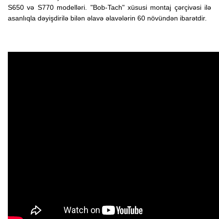
S650 və S770 modelləri. "Bob-Tach" xüsusi montaj çərçivəsi ilə
asanlıqla dəyişdirilə bilən əlavə əlavələrin 60 növündən ibarətdir.