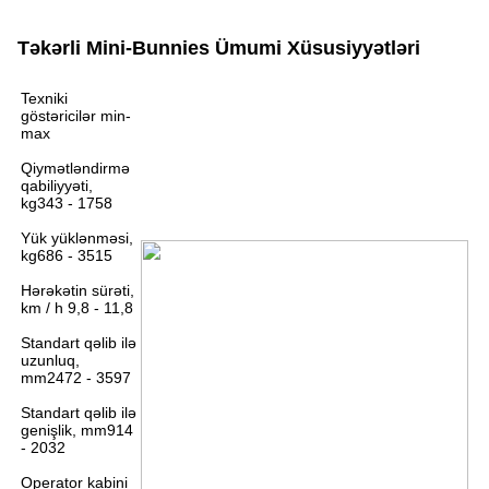
Təkərli Mini-Bunnies Ümumi Xüsusiyyətləri
Texniki
göstəricilər min-
max
Qiymətləndirmə
qabiliyyəti,
kg343 - 1758
Yük yüklənməsi,
kg686 - 3515
Hərəkətin sürəti,
km / h 9,8 - 11,8
Standart qəlib ilə
uzunluq,
mm2472 - 3597
Standart qəlib ilə
genişlik, mm914
- 2032
Operator kabini