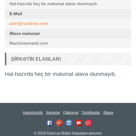
Hal-hazırda heç bir məlumat əlavə olunmayıb.
E-Mail
azer@nuelcorp.com
Əlavə məlumat
Machinesmarkt.com
ŞIRKƏTIN ELANLARI
Hal-hazırda heç bir məlumat əlavə olunmayıb.
Haqqımızda
Xəbərlər
Qalereya
Tərəfdaşlar
Əlaqə
© 2026 Dizel.az Bütün hüquqları qorunur.