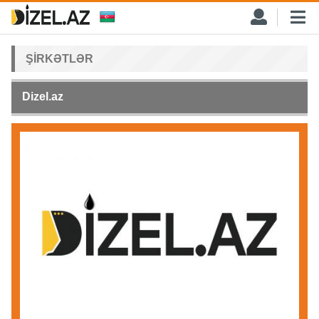
ŞIRKƏTLƏR
Dizel.az