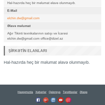
Hal-hazırda heç bir məlumat əlavə olunmayıb.
E-Mail
elchin.dw@gmail.com
Əlavə məlumat
Ağır Tikinti texnikalarının satışı və İcarəsi
elchin.dw@gmail.com office@dizel.az
ŞIRKƏTIN ELANLARI
Hal-hazırda heç bir məlumat əlavə olunmayıb.
Haqqımızda
Xəbərlər
Qalereya
Tərəfdaşlar
Əlaqə